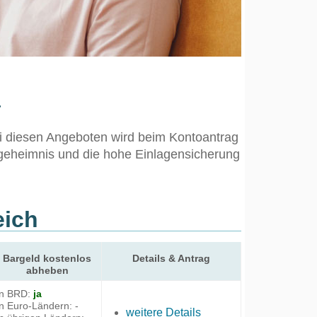
a
ei diesen Angeboten wird beim Kontoantrag
geheimnis und die hohe Einlagensicherung
eich
Bargeld kostenlos
Details & Antrag
abheben
in BRD:
ja
in Euro-Ländern: -
weitere Details