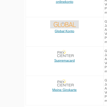
A
onlinekonto
V
P
m
G
J
A
Global Konto
V
P
m
G
J
A
Supremacard
V
P
m
G
J
A
Meine Girokarte
V
P
m