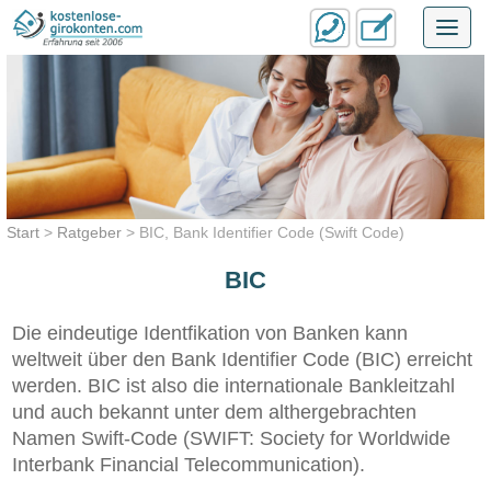
Toggl
navig
Start
>
Ratgeber
>
BIC, Bank Identifier Code (Swift Code)
BIC
Die eindeutige Identfikation von Banken kann
weltweit über den Bank Identifier Code (BIC) erreicht
werden. BIC ist also die internationale Bankleitzahl
und auch bekannt unter dem althergebrachten
Namen Swift-Code (SWIFT: Society for Worldwide
Interbank Financial Telecommunication).